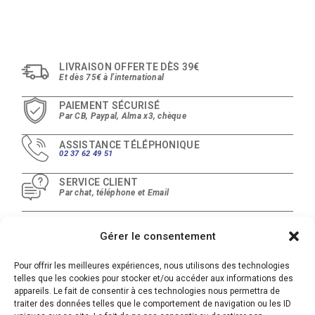
LIVRAISON OFFERTE DÈS 39€
Et dès 75€ à l'international
PAIEMENT SÉCURISÉ
Par CB, Paypal, Alma x3, chèque
ASSISTANCE TÉLÉPHONIQUE
02 37 62 49 51
SERVICE CLIENT
Par chat, téléphone et Email
Gérer le consentement
Pour offrir les meilleures expériences, nous utilisons des technologies
telles que les cookies pour stocker et/ou accéder aux informations des
appareils. Le fait de consentir à ces technologies nous permettra de
©2026 LABORATOIRE PAPILLON • Design :
PUSH IT UP
traiter des données telles que le comportement de navigation ou les ID
MENTIONS LÉGALES
•
CGV
•
COOKIES